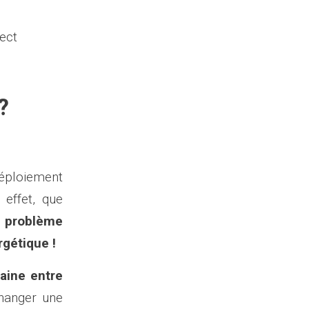
pect
?
éploiement
 effet, que
e problème
rgétique !
aine entre
changer une