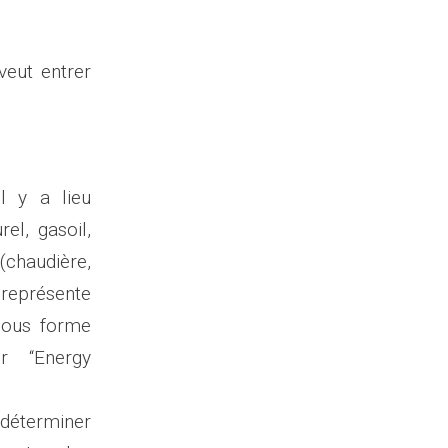
veut entrer
l y a lieu
el, gasoil,
(chaudière,
représente
 sous forme
r “Energy
e déterminer