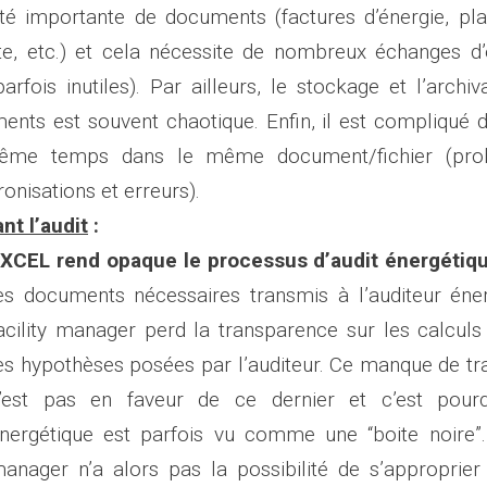
ité importante de documents (factures d’énergie, pla
ite, etc.) et cela nécessite de nombreux échanges d’
arfois inutiles). Par ailleurs, le stockage et l’archi
nts est souvent chaotique. Enfin, il est compliqué de
ême temps dans le même document/fichier (pro
onisations et erreurs).
nt l’audit
:
XCEL rend opaque le processus d’audit énergétiq
es documents nécessaires transmis à l’auditeur éner
acility manager perd la transparence sur les calculs 
es hypothèses posées par l’auditeur. Ce manque de t
’est pas en faveur de ce dernier et c’est pourqu
nergétique est parfois vu comme une “boite noire”. 
anager n’a alors pas la possibilité de s’approprier