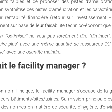
oints faibles et de proposer des pistes d’améliorati
on synthétise ces pistes d’amélioration et les caractér
ur rentabilité financière (retour sur investissement 
ent sur base de leur faisabilité technico-économique.
on, “optimiser” ne veut pas forcément dire “diminuer”. 
“faire plus” avec une même quantité de ressources OU d
” avec une quantité moindre.
it le facility manager ?
nom l’indique, le facility manager s’occupe de la g
ieurs bâtiments/sites/usines. Sa mission principale est
 des normes en matière de sécurité, d’hygiène, d’env