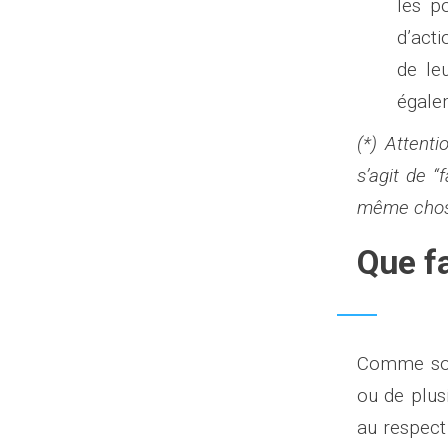
les p
d’acti
de le
égalem
(*) Attenti
s’agit de 
même chose
Que fa
Comme son 
ou de plus
au respect