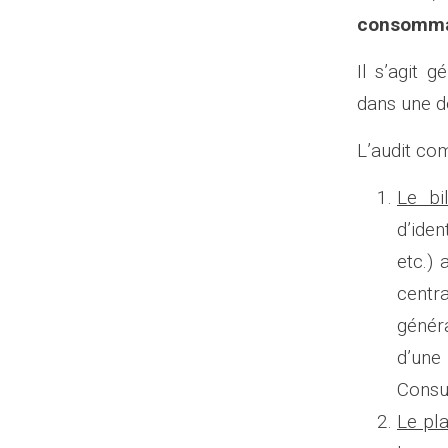
consommat
Il s’agit 
dans une dé
L’audit c
Le bi
d’iden
etc.)
centr
génér
d’un
Consu
Le pla