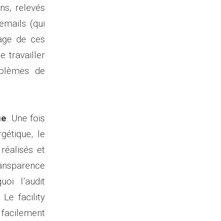
ns, relevés
emails (qui
vage de ces
 travailler
blèmes de
ue
. Une fois
gétique, le
réalisés et
ransparence
oi l’audit
Le facility
 facilement