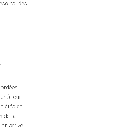
esoins des
s
bordées,
ent) leur
ociétés de
n de la
 on arrive