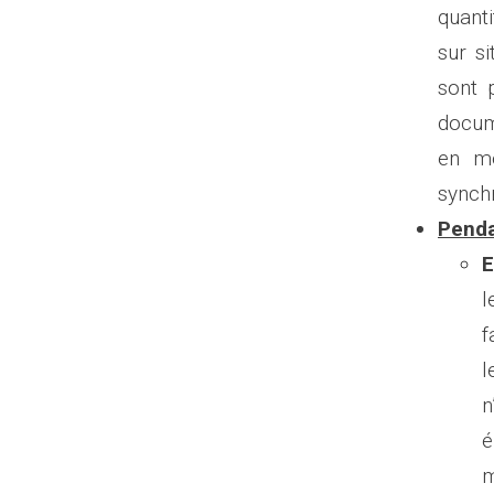
quant
sur s
sont p
docume
en m
synchr
Penda
E
l
f
l
n
é
m