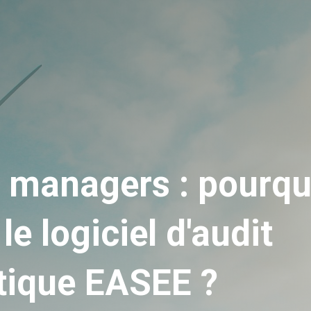
me
Pourquoi utiliser EASEE ?
Tarifs
Blog
y managers : pourqu
 le logiciel d'audit
tique EASEE ?