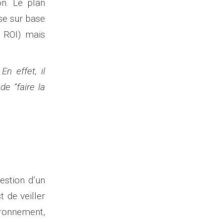
on. Le plan
ise sur base
– ROI) mais
En effet, il
e “faire la
estion d’un
 de veiller
ironnement,