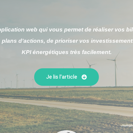
lication web qui vous permet de réaliser vos bi
 plans d’actions, de prioriser vos investissement
KPI énergétiques très facilement.
Je lis l'article