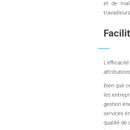
et de maî
travailleurs
Facil
L’efficacit
attribution
Bien que c
les entrepr
gestion én
services én
qualité de 